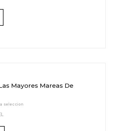
 Las Mayores Mareas De
a seleccion
EL