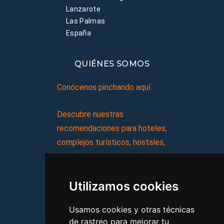
Lanzarote
Las Palmas
España
QUIÉNES SOMOS
Conócenos pinchando aquí
Descubre nuestras
recomendaciones para hoteles,
complejos turísticos, hostales,
vacaciones, paquetes de
viajes, y mucho más!
Utilizamos cookies
MI AGENCIA
Usamos cookies y otras técnicas
de rastreo para mejorar tu